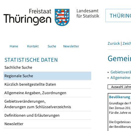
THÜRIN
Zurück
|
Zeic
Home
Kontakt
Suche
Newsletter
Gemein
STATISTISCHE DATEN
Sachliche Suche
▸
Gebietsver
Regionale Suche
▸
Allgemeine
Kürzlich bereitgestellte Daten
Allgemeine Angaben, Zuordnungen
Bevölkerung 
Gebietsveränderungen,
Grundlage der F
Änderungen zum Schlüsselverzeichnis
Der Zensus 2011
Für die Jahre v
Definitionen und Erläuterungen
Die Ergebnisse 
Newsletter
der Bevölkerung