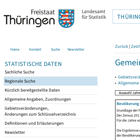
THÜRIN
Zurück
|
Zeic
Home
Kontakt
Suche
Newsletter
Gemein
STATISTISCHE DATEN
Sachliche Suche
▸
Gebietsver
Regionale Suche
▸
Allgemeine
Kürzlich bereitgestellte Daten
Allgemeine Angaben, Zuordnungen
Bevölkerung 
Gebietsveränderungen,
Grundlage der F
Änderungen zum Schlüsselverzeichnis
Der Zensus 2011
Für die Jahre v
Definitionen und Erläuterungen
Die Ergebnisse 
Newsletter
der Bevölkerung