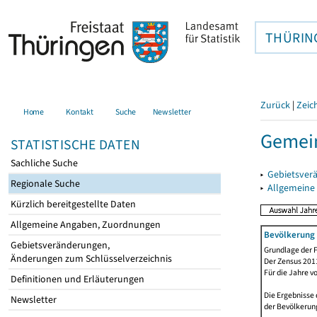
THÜRIN
Zurück
|
Zeic
Home
Kontakt
Suche
Newsletter
Gemein
STATISTISCHE DATEN
Sachliche Suche
▸
Gebietsver
Regionale Suche
▸
Allgemeine
Kürzlich bereitgestellte Daten
Allgemeine Angaben, Zuordnungen
Bevölkerung 
Gebietsveränderungen,
Grundlage der F
Änderungen zum Schlüsselverzeichnis
Der Zensus 2011
Für die Jahre v
Definitionen und Erläuterungen
Die Ergebnisse 
Newsletter
der Bevölkerung