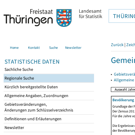
THÜRIN
Zurück
|
Zeic
Home
Kontakt
Suche
Newsletter
Gemein
STATISTISCHE DATEN
Sachliche Suche
▸
Gebietsver
Regionale Suche
▸
Allgemeine
Kürzlich bereitgestellte Daten
Allgemeine Angaben, Zuordnungen
Bevölkerung 
Gebietsveränderungen,
Grundlage der F
Änderungen zum Schlüsselverzeichnis
Der Zensus 2011
Für die Jahre v
Definitionen und Erläuterungen
Die Ergebnisse 
Newsletter
der Bevölkerung