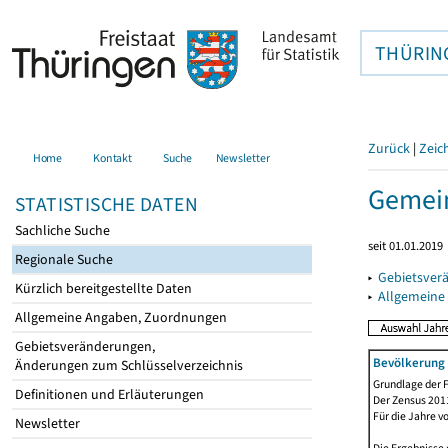
THÜRIN
Zurück
|
Zeic
Home
Kontakt
Suche
Newsletter
Gemein
STATISTISCHE DATEN
Sachliche Suche
seit 01.01.2019
Regionale Suche
▸
Gebietsver
Kürzlich bereitgestellte Daten
▸
Allgemeine
Allgemeine Angaben, Zuordnungen
Gebietsveränderungen,
Bevölkerung 
Änderungen zum Schlüsselverzeichnis
Grundlage der F
Definitionen und Erläuterungen
Der Zensus 2011
Für die Jahre v
Newsletter