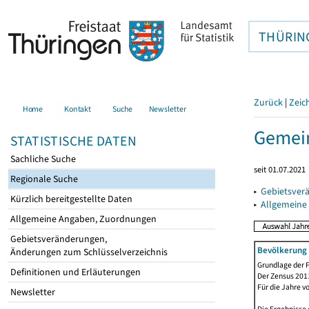
THÜRIN
Zurück
|
Zeic
Home
Kontakt
Suche
Newsletter
Gemein
STATISTISCHE DATEN
Sachliche Suche
seit 01.07.2021
Regionale Suche
▸
Gebietsver
Kürzlich bereitgestellte Daten
▸
Allgemeine
Allgemeine Angaben, Zuordnungen
Gebietsveränderungen,
Bevölkerung 
Änderungen zum Schlüsselverzeichnis
Grundlage der F
Definitionen und Erläuterungen
Der Zensus 2011
Für die Jahre v
Newsletter