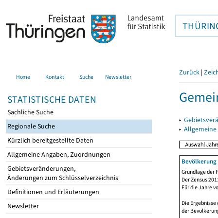
THÜRIN
Zurück
|
Zeic
Home
Kontakt
Suche
Newsletter
Gemei
STATISTISCHE DATEN
Sachliche Suche
▸
Gebietsver
Regionale Suche
▸
Allgemeine
Kürzlich bereitgestellte Daten
Allgemeine Angaben, Zuordnungen
Bevölkerung 
Gebietsveränderungen,
Grundlage der F
Änderungen zum Schlüsselverzeichnis
Der Zensus 2011
Für die Jahre v
Definitionen und Erläuterungen
Die Ergebnisse 
Newsletter
der Bevölkerung