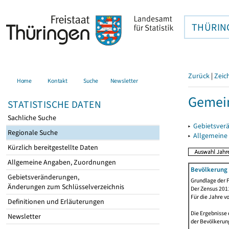
THÜRIN
Zurück
|
Zeic
Home
Kontakt
Suche
Newsletter
Gemein
STATISTISCHE DATEN
Sachliche Suche
▸
Gebietsver
Regionale Suche
▸
Allgemeine
Kürzlich bereitgestellte Daten
Allgemeine Angaben, Zuordnungen
Bevölkerung 
Gebietsveränderungen,
Grundlage der F
Änderungen zum Schlüsselverzeichnis
Der Zensus 2011
Für die Jahre v
Definitionen und Erläuterungen
Die Ergebnisse 
Newsletter
der Bevölkerung