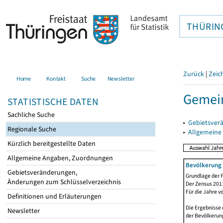
THÜRIN
Zurück
|
Zeic
Home
Kontakt
Suche
Newsletter
Gemei
STATISTISCHE DATEN
Sachliche Suche
▸
Gebietsver
Regionale Suche
▸
Allgemeine
Kürzlich bereitgestellte Daten
Allgemeine Angaben, Zuordnungen
Bevölkerung 
Gebietsveränderungen,
Grundlage der F
Änderungen zum Schlüsselverzeichnis
Der Zensus 2011
Für die Jahre v
Definitionen und Erläuterungen
Die Ergebnisse 
Newsletter
der Bevölkerung