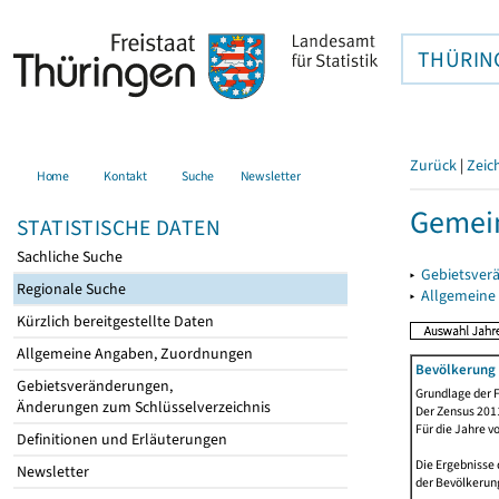
THÜRIN
Zurück
|
Zeic
Home
Kontakt
Suche
Newsletter
Gemein
STATISTISCHE DATEN
Sachliche Suche
▸
Gebietsver
Regionale Suche
▸
Allgemeine
Kürzlich bereitgestellte Daten
Allgemeine Angaben, Zuordnungen
Bevölkerung 
Gebietsveränderungen,
Grundlage der F
Änderungen zum Schlüsselverzeichnis
Der Zensus 2011
Für die Jahre v
Definitionen und Erläuterungen
Die Ergebnisse 
Newsletter
der Bevölkerung