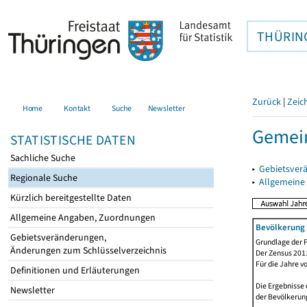
THÜRIN
Zurück
|
Zeic
Home
Kontakt
Suche
Newsletter
Gemein
STATISTISCHE DATEN
Sachliche Suche
▸
Gebietsver
Regionale Suche
▸
Allgemeine
Kürzlich bereitgestellte Daten
Allgemeine Angaben, Zuordnungen
Bevölkerung 
Gebietsveränderungen,
Grundlage der F
Änderungen zum Schlüsselverzeichnis
Der Zensus 2011
Für die Jahre v
Definitionen und Erläuterungen
Die Ergebnisse 
Newsletter
der Bevölkerung