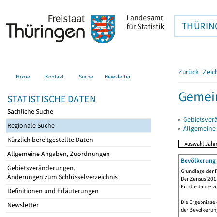
THÜRIN
Zurück
|
Zeic
Home
Kontakt
Suche
Newsletter
Gemein
STATISTISCHE DATEN
Sachliche Suche
▸
Gebietsver
Regionale Suche
▸
Allgemeine
Kürzlich bereitgestellte Daten
Allgemeine Angaben, Zuordnungen
Bevölkerung 
Gebietsveränderungen,
Grundlage der F
Änderungen zum Schlüsselverzeichnis
Der Zensus 2011
Für die Jahre v
Definitionen und Erläuterungen
Die Ergebnisse 
Newsletter
der Bevölkerung