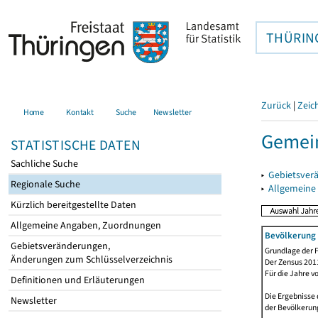
THÜRIN
Zurück
|
Zeic
Home
Kontakt
Suche
Newsletter
Gemein
STATISTISCHE DATEN
Sachliche Suche
▸
Gebietsver
Regionale Suche
▸
Allgemeine
Kürzlich bereitgestellte Daten
Allgemeine Angaben, Zuordnungen
Bevölkerung 
Gebietsveränderungen,
Grundlage der F
Änderungen zum Schlüsselverzeichnis
Der Zensus 2011
Für die Jahre v
Definitionen und Erläuterungen
Die Ergebnisse 
Newsletter
der Bevölkerung