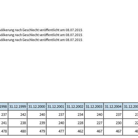
völkerung nach Geschlecht veröffentlicht am 08.07.2015
völkerung nach Geschlecht veröffentlicht am 08.07.2015
völkerung nach Geschlecht veröffentlicht am 08.07.2015
.1998
31.12.1999
31.12.2000
31.12.2001
31.12.2002
31.12.2003
31.12.2004
31.12.20
237
242
240
237
234
240
237
2
241
238
239
240
228
227
230
2
478
480
479
477
462
467
467
4