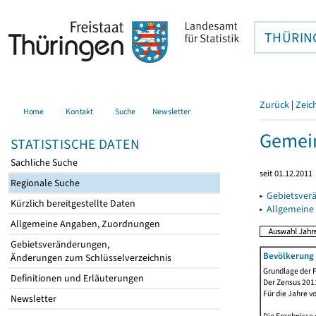
THÜRIN
Zurück
|
Zeic
Home
Kontakt
Suche
Newsletter
Gemein
STATISTISCHE DATEN
Sachliche Suche
seit 01.12.2011
Regionale Suche
▸
Gebietsver
Kürzlich bereitgestellte Daten
▸
Allgemeine
Allgemeine Angaben, Zuordnungen
Gebietsveränderungen,
Bevölkerung 
Änderungen zum Schlüsselverzeichnis
Grundlage der F
Definitionen und Erläuterungen
Der Zensus 2011
Für die Jahre v
Newsletter