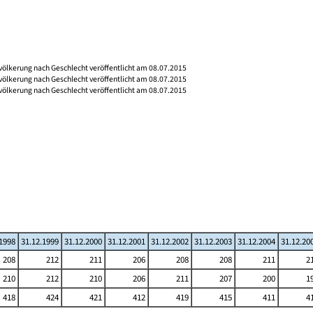
völkerung nach Geschlecht veröffentlicht am 08.07.2015
völkerung nach Geschlecht veröffentlicht am 08.07.2015
völkerung nach Geschlecht veröffentlicht am 08.07.2015
.1998
31.12.1999
31.12.2000
31.12.2001
31.12.2002
31.12.2003
31.12.2004
31.12.20
208
212
211
206
208
208
211
2
210
212
210
206
211
207
200
1
418
424
421
412
419
415
411
4