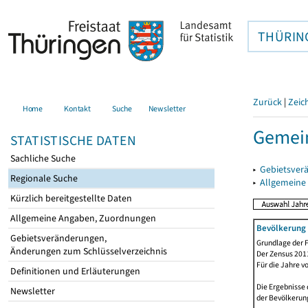
THÜRIN
Zurück
|
Zeic
Home
Kontakt
Suche
Newsletter
Gemein
STATISTISCHE DATEN
Sachliche Suche
▸
Gebietsver
Regionale Suche
▸
Allgemeine
Kürzlich bereitgestellte Daten
Allgemeine Angaben, Zuordnungen
Bevölkerung 
Gebietsveränderungen,
Grundlage der F
Änderungen zum Schlüsselverzeichnis
Der Zensus 2011
Für die Jahre v
Definitionen und Erläuterungen
Die Ergebnisse 
Newsletter
der Bevölkerung