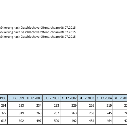
völkerung nach Geschlecht veröffentlicht am 08.07.2015
völkerung nach Geschlecht veröffentlicht am 08.07.2015
völkerung nach Geschlecht veröffentlicht am 08.07.2015
.1998
31.12.1999
31.12.2000
31.12.2001
31.12.2002
31.12.2003
31.12.2004
31.12.20
291
283
234
233
229
226
219
2
322
319
263
267
263
258
245
2
613
602
497
500
492
484
464
4