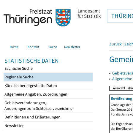
THÜRIN
Zurück
|
Zeic
Home
Kontakt
Suche
Newsletter
Gemein
STATISTISCHE DATEN
Sachliche Suche
▸
Gebietsver
Regionale Suche
▸
Allgemeine
Kürzlich bereitgestellte Daten
Allgemeine Angaben, Zuordnungen
Bevölkerung 
Gebietsveränderungen,
Grundlage der F
Änderungen zum Schlüsselverzeichnis
Der Zensus 2011
Für die Jahre v
Definitionen und Erläuterungen
Die Ergebnisse 
Newsletter
der Bevölkerung