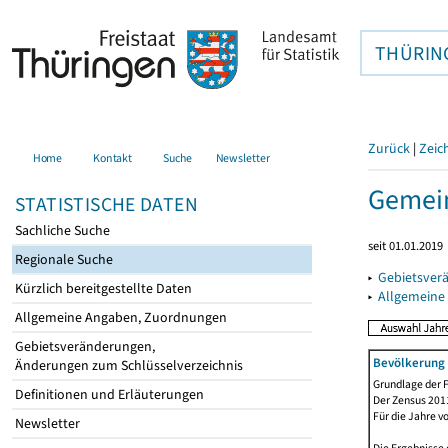
THÜRIN
Zurück
|
Zeic
Home
Kontakt
Suche
Newsletter
Gemein
STATISTISCHE DATEN
Sachliche Suche
seit 01.01.2019
Regionale Suche
▸
Gebietsver
Kürzlich bereitgestellte Daten
▸
Allgemeine
Allgemeine Angaben, Zuordnungen
Gebietsveränderungen,
Bevölkerung 
Änderungen zum Schlüsselverzeichnis
Grundlage der F
Definitionen und Erläuterungen
Der Zensus 2011
Für die Jahre v
Newsletter