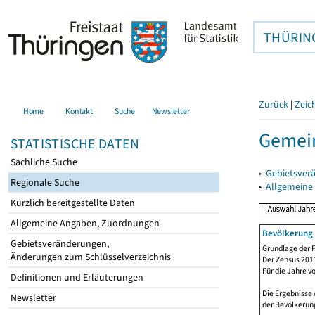
THÜRIN
Zurück
|
Zeic
Home
Kontakt
Suche
Newsletter
Gemein
STATISTISCHE DATEN
Sachliche Suche
▸
Gebietsver
Regionale Suche
▸
Allgemeine
Kürzlich bereitgestellte Daten
Allgemeine Angaben, Zuordnungen
Bevölkerung 
Gebietsveränderungen,
Grundlage der F
Änderungen zum Schlüsselverzeichnis
Der Zensus 2011
Für die Jahre v
Definitionen und Erläuterungen
Die Ergebnisse 
Newsletter
der Bevölkerung