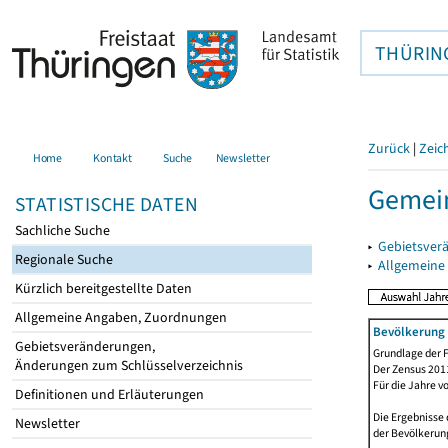
THÜRIN
Zurück
|
Zeic
Home
Kontakt
Suche
Newsletter
Gemei
STATISTISCHE DATEN
Sachliche Suche
▸
Gebietsver
Regionale Suche
▸
Allgemeine
Kürzlich bereitgestellte Daten
Allgemeine Angaben, Zuordnungen
Bevölkerung 
Gebietsveränderungen,
Grundlage der F
Änderungen zum Schlüsselverzeichnis
Der Zensus 2011
Für die Jahre v
Definitionen und Erläuterungen
Die Ergebnisse 
Newsletter
der Bevölkerung