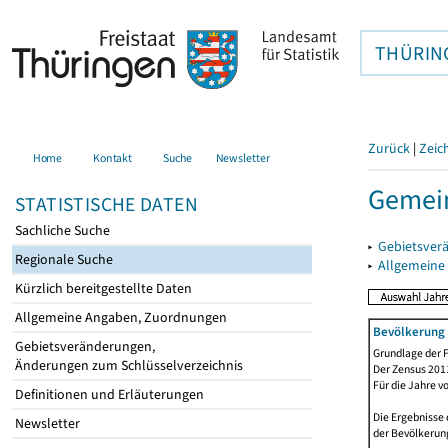
THÜRIN
Zurück
|
Zeic
Home
Kontakt
Suche
Newsletter
Gemein
STATISTISCHE DATEN
Sachliche Suche
▸
Gebietsver
Regionale Suche
▸
Allgemeine
Kürzlich bereitgestellte Daten
Allgemeine Angaben, Zuordnungen
Bevölkerung 
Gebietsveränderungen,
Grundlage der F
Änderungen zum Schlüsselverzeichnis
Der Zensus 2011
Für die Jahre v
Definitionen und Erläuterungen
Die Ergebnisse 
Newsletter
der Bevölkerung