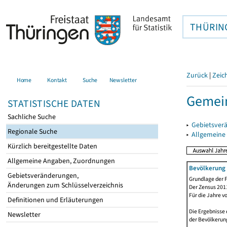
THÜRIN
Zurück
|
Zeic
Home
Kontakt
Suche
Newsletter
Gemei
STATISTISCHE DATEN
Sachliche Suche
▸
Gebietsver
Regionale Suche
▸
Allgemeine
Kürzlich bereitgestellte Daten
Allgemeine Angaben, Zuordnungen
Bevölkerung 
Gebietsveränderungen,
Grundlage der F
Änderungen zum Schlüsselverzeichnis
Der Zensus 2011
Für die Jahre v
Definitionen und Erläuterungen
Die Ergebnisse 
Newsletter
der Bevölkerung