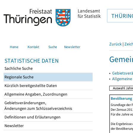
THÜRIN
Zurück
|
Zeic
Home
Kontakt
Suche
Newsletter
Gemei
STATISTISCHE DATEN
Sachliche Suche
▸
Gebietsver
Regionale Suche
▸
Allgemeine
Kürzlich bereitgestellte Daten
Allgemeine Angaben, Zuordnungen
Bevölkerung 
Gebietsveränderungen,
Grundlage der F
Änderungen zum Schlüsselverzeichnis
Der Zensus 2011
Für die Jahre v
Definitionen und Erläuterungen
Die Ergebnisse 
Newsletter
der Bevölkerung