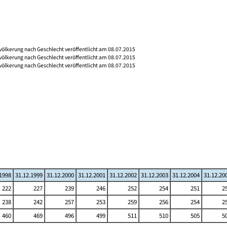
völkerung nach Geschlecht veröffentlicht am 08.07.2015
völkerung nach Geschlecht veröffentlicht am 08.07.2015
völkerung nach Geschlecht veröffentlicht am 08.07.2015
.1998
31.12.1999
31.12.2000
31.12.2001
31.12.2002
31.12.2003
31.12.2004
31.12.20
222
227
239
246
252
254
251
2
238
242
257
253
259
256
254
2
460
469
496
499
511
510
505
5