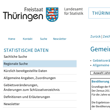
THÜRIN
Zurück
|
Zeic
Home
Kontakt
Suche
Newsletter
Gemein
STATISTISCHE DATEN
Sachliche Suche
▸
Gebietsver
Regionale Suche
▸
Allgemeine
Kürzlich bereitgestellte Daten
Allgemeine Angaben, Zuordnungen
Bevölkerung 
Gebietsveränderungen,
Grundlage der F
Änderungen zum Schlüsselverzeichnis
Der Zensus 2011
Für die Jahre v
Definitionen und Erläuterungen
Die Ergebnisse 
Newsletter
der Bevölkerung