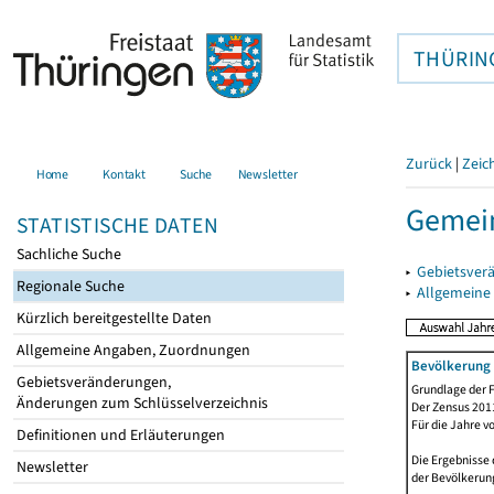
THÜRIN
Zurück
|
Zeic
Home
Kontakt
Suche
Newsletter
Gemein
STATISTISCHE DATEN
Sachliche Suche
▸
Gebietsver
Regionale Suche
▸
Allgemeine
Kürzlich bereitgestellte Daten
Allgemeine Angaben, Zuordnungen
Bevölkerung 
Gebietsveränderungen,
Grundlage der F
Änderungen zum Schlüsselverzeichnis
Der Zensus 2011
Für die Jahre v
Definitionen und Erläuterungen
Die Ergebnisse 
Newsletter
der Bevölkerung