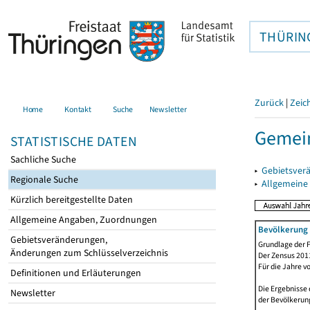
THÜRIN
Zurück
|
Zeic
Home
Kontakt
Suche
Newsletter
Gemein
STATISTISCHE DATEN
Sachliche Suche
▸
Gebietsver
Regionale Suche
▸
Allgemeine
Kürzlich bereitgestellte Daten
Allgemeine Angaben, Zuordnungen
Bevölkerung 
Gebietsveränderungen,
Grundlage der F
Änderungen zum Schlüsselverzeichnis
Der Zensus 2011
Für die Jahre v
Definitionen und Erläuterungen
Die Ergebnisse 
Newsletter
der Bevölkerung