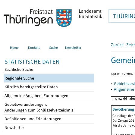
THÜRIN
Zurück
|
Zeic
Home
Kontakt
Suche
Newsletter
Gemein
STATISTISCHE DATEN
Sachliche Suche
seit 01.12.2007
Regionale Suche
▸
Gebietsver
Kürzlich bereitgestellte Daten
▸
Allgemeine
Allgemeine Angaben, Zuordnungen
Gebietsveränderungen,
Bevölkerung 
Änderungen zum Schlüsselverzeichnis
Grundlage der F
Definitionen und Erläuterungen
Der Zensus 2011
Für die Jahre v
Newsletter