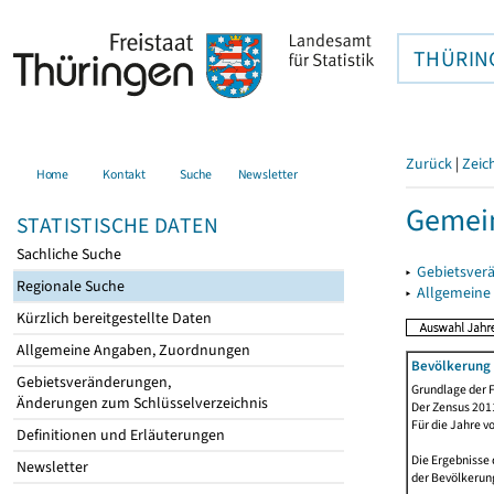
THÜRIN
Zurück
|
Zeic
Home
Kontakt
Suche
Newsletter
Gemei
STATISTISCHE DATEN
Sachliche Suche
▸
Gebietsver
Regionale Suche
▸
Allgemeine
Kürzlich bereitgestellte Daten
Allgemeine Angaben, Zuordnungen
Bevölkerung 
Gebietsveränderungen,
Grundlage der F
Änderungen zum Schlüsselverzeichnis
Der Zensus 2011
Für die Jahre v
Definitionen und Erläuterungen
Die Ergebnisse 
Newsletter
der Bevölkerung