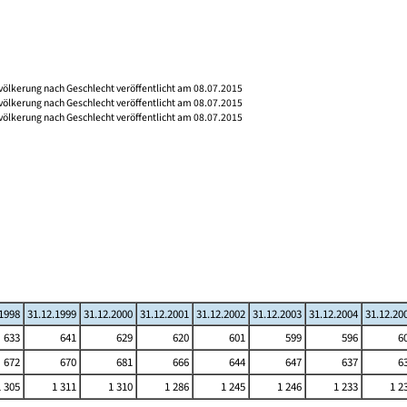
völkerung nach Geschlecht veröffentlicht am 08.07.2015
völkerung nach Geschlecht veröffentlicht am 08.07.2015
völkerung nach Geschlecht veröffentlicht am 08.07.2015
.1998
31.12.1999
31.12.2000
31.12.2001
31.12.2002
31.12.2003
31.12.2004
31.12.20
633
641
629
620
601
599
596
6
672
670
681
666
644
647
637
6
1 305
1 311
1 310
1 286
1 245
1 246
1 233
1 2