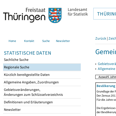
THÜRIN
Zurück
|
Zeic
Home
Kontakt
Suche
Newsletter
Gemein
STATISTISCHE DATEN
Sachliche Suche
▸
Gebietsver
Regionale Suche
▸
Allgemeine
Kürzlich bereitgestellte Daten
Allgemeine Angaben, Zuordnungen
Bevölkerung 
Gebietsveränderungen,
Grundlage der F
Änderungen zum Schlüsselverzeichnis
Der Zensus 2011
Für die Jahre v
Definitionen und Erläuterungen
Die Ergebnisse 
Newsletter
der Bevölkerung