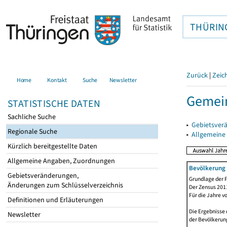
THÜRIN
Zurück
|
Zeic
Home
Kontakt
Suche
Newsletter
Gemein
STATISTISCHE DATEN
Sachliche Suche
▸
Gebietsver
Regionale Suche
▸
Allgemeine
Kürzlich bereitgestellte Daten
Allgemeine Angaben, Zuordnungen
Bevölkerung 
Gebietsveränderungen,
Grundlage der F
Änderungen zum Schlüsselverzeichnis
Der Zensus 2011
Für die Jahre v
Definitionen und Erläuterungen
Die Ergebnisse 
Newsletter
der Bevölkerung