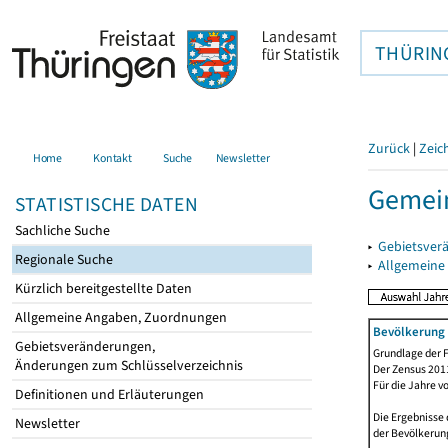
THÜRIN
Zurück
|
Zeic
Home
Kontakt
Suche
Newsletter
Gemei
STATISTISCHE DATEN
Sachliche Suche
▸
Gebietsver
Regionale Suche
▸
Allgemeine
Kürzlich bereitgestellte Daten
Allgemeine Angaben, Zuordnungen
Bevölkerung 
Gebietsveränderungen,
Grundlage der F
Änderungen zum Schlüsselverzeichnis
Der Zensus 2011
Für die Jahre v
Definitionen und Erläuterungen
Die Ergebnisse 
Newsletter
der Bevölkerung