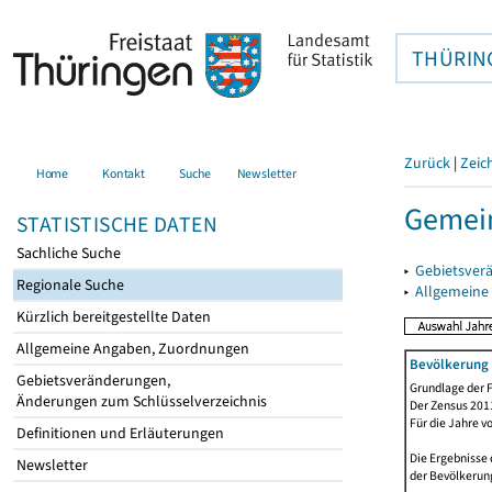
THÜRIN
Zurück
|
Zeic
Home
Kontakt
Suche
Newsletter
Gemein
STATISTISCHE DATEN
Sachliche Suche
▸
Gebietsver
Regionale Suche
▸
Allgemeine
Kürzlich bereitgestellte Daten
Allgemeine Angaben, Zuordnungen
Bevölkerung 
Gebietsveränderungen,
Grundlage der F
Änderungen zum Schlüsselverzeichnis
Der Zensus 2011
Für die Jahre v
Definitionen und Erläuterungen
Die Ergebnisse 
Newsletter
der Bevölkerung