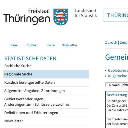
THÜRIN
Zurück
|
Zeic
Home
Kontakt
Suche
Newsletter
Gemei
STATISTISCHE DATEN
Sachliche Suche
▸
Gebietsver
Regionale Suche
▸
Allgemeine
Kürzlich bereitgestellte Daten
Allgemeine Angaben, Zuordnungen
Bevölkerung 
Gebietsveränderungen,
Grundlage der F
Änderungen zum Schlüsselverzeichnis
Der Zensus 2011
Für die Jahre v
Definitionen und Erläuterungen
Die Ergebnisse 
Newsletter
der Bevölkerung