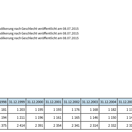
völkerung nach Geschlecht veröffentlicht am 08.07.2015
völkerung nach Geschlecht veröffentlicht am 08.07.2015
völkerung nach Geschlecht veröffentlicht am 08.07.2015
.1998
31.12.1999
31.12.2000
31.12.2001
31.12.2002
31.12.2003
31.12.2004
31.12.20
1 181
1 203
1 195
1 193
1 176
1 168
1 182
1 1
1 194
1 211
1 196
1 161
1 165
1 146
1 150
1 1
2 375
2 414
2 391
2 354
2 341
2 314
2 332
2 3