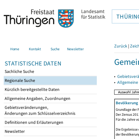
THÜRIN
Zurück
|
Zeic
Home
Kontakt
Suche
Newsletter
Gemein
STATISTISCHE DATEN
Sachliche Suche
▸
Gebietsver
Regionale Suche
▸
Allgemeine
Kürzlich bereitgestellte Daten
Allgemeine Angaben, Zuordnungen
Bevölkerung 
Gebietsveränderungen,
Grundlage der F
Änderungen zum Schlüsselverzeichnis
Der Zensus 2011
Für die Jahre v
Definitionen und Erläuterungen
Die Ergebnisse 
Newsletter
der Bevölkerung