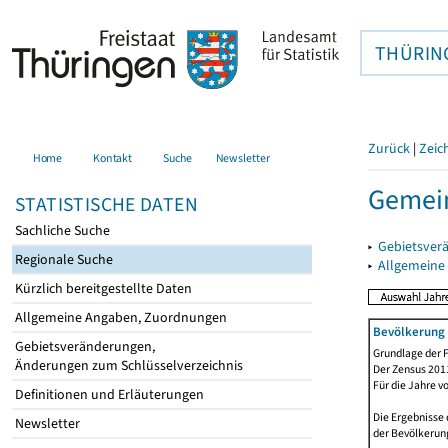
THÜRIN
Zurück
|
Zeic
Home
Kontakt
Suche
Newsletter
Gemein
STATISTISCHE DATEN
Sachliche Suche
▸
Gebietsver
Regionale Suche
▸
Allgemeine
Kürzlich bereitgestellte Daten
Allgemeine Angaben, Zuordnungen
Bevölkerung 
Gebietsveränderungen,
Grundlage der F
Änderungen zum Schlüsselverzeichnis
Der Zensus 2011
Für die Jahre v
Definitionen und Erläuterungen
Die Ergebnisse 
Newsletter
der Bevölkerung