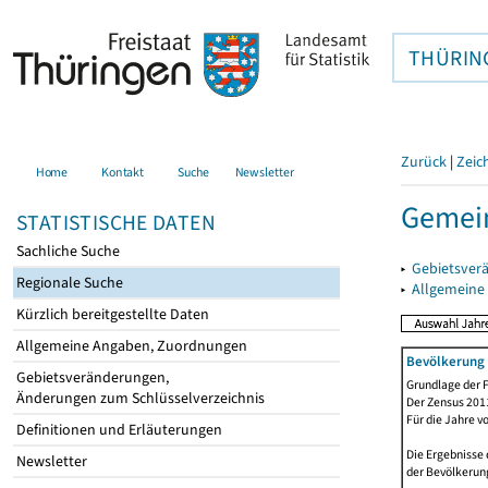
THÜRIN
Zurück
|
Zeic
Home
Kontakt
Suche
Newsletter
Gemei
STATISTISCHE DATEN
Sachliche Suche
▸
Gebietsver
Regionale Suche
▸
Allgemeine
Kürzlich bereitgestellte Daten
Allgemeine Angaben, Zuordnungen
Bevölkerung 
Gebietsveränderungen,
Grundlage der F
Änderungen zum Schlüsselverzeichnis
Der Zensus 2011
Für die Jahre v
Definitionen und Erläuterungen
Die Ergebnisse 
Newsletter
der Bevölkerung