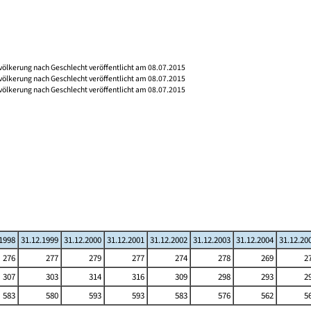
völkerung nach Geschlecht veröffentlicht am 08.07.2015
völkerung nach Geschlecht veröffentlicht am 08.07.2015
völkerung nach Geschlecht veröffentlicht am 08.07.2015
.1998
31.12.1999
31.12.2000
31.12.2001
31.12.2002
31.12.2003
31.12.2004
31.12.20
276
277
279
277
274
278
269
2
307
303
314
316
309
298
293
2
583
580
593
593
583
576
562
5