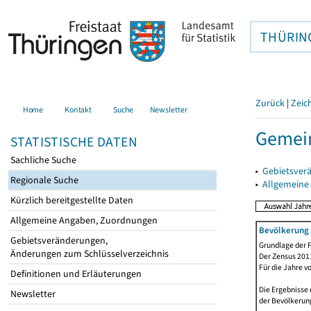
THÜRIN
Zurück
|
Zeic
Home
Kontakt
Suche
Newsletter
Gemei
STATISTISCHE DATEN
Sachliche Suche
▸
Gebietsver
Regionale Suche
▸
Allgemeine
Kürzlich bereitgestellte Daten
Allgemeine Angaben, Zuordnungen
Bevölkerung 
Gebietsveränderungen,
Grundlage der F
Änderungen zum Schlüsselverzeichnis
Der Zensus 2011
Für die Jahre v
Definitionen und Erläuterungen
Die Ergebnisse 
Newsletter
der Bevölkerung