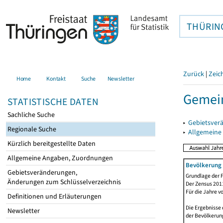
THÜRIN
Zurück
|
Zeic
Home
Kontakt
Suche
Newsletter
Gemei
STATISTISCHE DATEN
Sachliche Suche
▸
Gebietsver
Regionale Suche
▸
Allgemeine
Kürzlich bereitgestellte Daten
Allgemeine Angaben, Zuordnungen
Bevölkerung 
Gebietsveränderungen,
Grundlage der F
Änderungen zum Schlüsselverzeichnis
Der Zensus 2011
Für die Jahre v
Definitionen und Erläuterungen
Die Ergebnisse 
Newsletter
der Bevölkerung