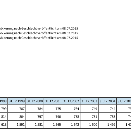
völkerung nach Geschlecht veröffentlicht am 08.07.2015
völkerung nach Geschlecht veröffentlicht am 08.07.2015
völkerung nach Geschlecht veröffentlicht am 08.07.2015
.1998
31.12.1999
31.12.2000
31.12.2001
31.12.2002
31.12.2003
31.12.2004
31.12.20
799
787
784
775
764
749
744
7
814
804
797
790
778
751
755
7
1 613
1 591
1 581
1 565
1 542
1 500
1 499
1 4