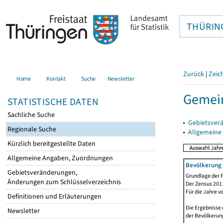
THÜRIN
Zurück
|
Zeic
Home
Kontakt
Suche
Newsletter
Gemein
STATISTISCHE DATEN
Sachliche Suche
▸
Gebietsver
Regionale Suche
▸
Allgemeine
Kürzlich bereitgestellte Daten
Allgemeine Angaben, Zuordnungen
Bevölkerung 
Gebietsveränderungen,
Grundlage der F
Änderungen zum Schlüsselverzeichnis
Der Zensus 2011
Für die Jahre v
Definitionen und Erläuterungen
Die Ergebnisse 
Newsletter
der Bevölkerung