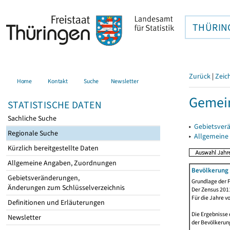
THÜRIN
Zurück
|
Zeic
Home
Kontakt
Suche
Newsletter
Gemein
STATISTISCHE DATEN
Sachliche Suche
▸
Gebietsver
Regionale Suche
▸
Allgemeine
Kürzlich bereitgestellte Daten
Allgemeine Angaben, Zuordnungen
Bevölkerung 
Gebietsveränderungen,
Grundlage der F
Änderungen zum Schlüsselverzeichnis
Der Zensus 2011
Für die Jahre v
Definitionen und Erläuterungen
Die Ergebnisse 
Newsletter
der Bevölkerung