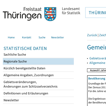
THÜRIN
Zurück
|
Zeic
Home
Kontakt
Suche
Newsletter
Gemein
STATISTISCHE DATEN
Sachliche Suche
▸
Gebietsver
Regionale Suche
▸
Allgemeine
Kürzlich bereitgestellte Daten
Allgemeine Angaben, Zuordnungen
Bevölkerung 
Gebietsveränderungen,
Grundlage der F
Änderungen zum Schlüsselverzeichnis
Der Zensus 2011
Für die Jahre v
Definitionen und Erläuterungen
Die Ergebnisse 
Newsletter
der Bevölkerung