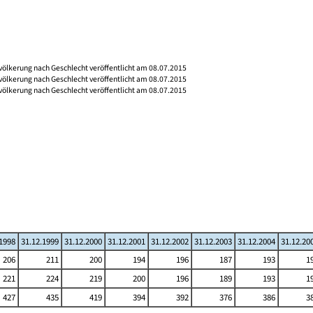
völkerung nach Geschlecht veröffentlicht am 08.07.2015
völkerung nach Geschlecht veröffentlicht am 08.07.2015
völkerung nach Geschlecht veröffentlicht am 08.07.2015
.1998
31.12.1999
31.12.2000
31.12.2001
31.12.2002
31.12.2003
31.12.2004
31.12.20
206
211
200
194
196
187
193
1
221
224
219
200
196
189
193
1
427
435
419
394
392
376
386
3