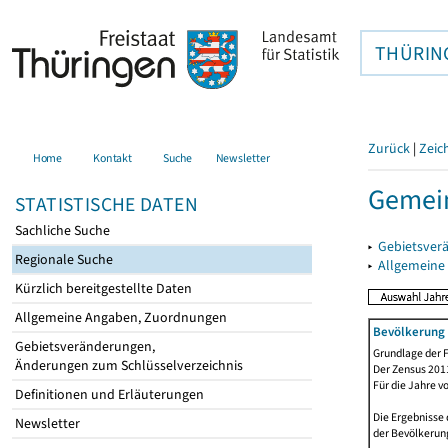
THÜRIN
Zurück
|
Zeic
Home
Kontakt
Suche
Newsletter
Gemein
STATISTISCHE DATEN
Sachliche Suche
▸
Gebietsver
Regionale Suche
▸
Allgemeine
Kürzlich bereitgestellte Daten
Allgemeine Angaben, Zuordnungen
Bevölkerung 
Gebietsveränderungen,
Grundlage der F
Änderungen zum Schlüsselverzeichnis
Der Zensus 2011
Für die Jahre v
Definitionen und Erläuterungen
Die Ergebnisse 
Newsletter
der Bevölkerung