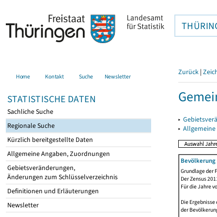
THÜRIN
Zurück
|
Zeic
Home
Kontakt
Suche
Newsletter
Gemein
STATISTISCHE DATEN
Sachliche Suche
▸
Gebietsver
Regionale Suche
▸
Allgemeine
Kürzlich bereitgestellte Daten
Allgemeine Angaben, Zuordnungen
Bevölkerung 
Gebietsveränderungen,
Grundlage der F
Änderungen zum Schlüsselverzeichnis
Der Zensus 2011
Für die Jahre v
Definitionen und Erläuterungen
Die Ergebnisse 
Newsletter
der Bevölkerung