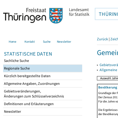
THÜRIN
Zurück
|
Zeic
Home
Kontakt
Suche
Newsletter
Gemein
STATISTISCHE DATEN
Sachliche Suche
▸
Gebietsver
Regionale Suche
▸
Allgemeine
Kürzlich bereitgestellte Daten
Allgemeine Angaben, Zuordnungen
Bevölkerung 
Gebietsveränderungen,
Grundlage der F
Änderungen zum Schlüsselverzeichnis
Der Zensus 2011
Für die Jahre v
Definitionen und Erläuterungen
Die Ergebnisse 
Newsletter
der Bevölkerung