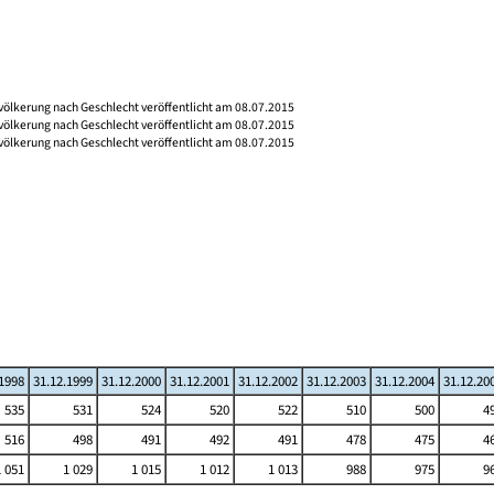
völkerung nach Geschlecht veröffentlicht am 08.07.2015
völkerung nach Geschlecht veröffentlicht am 08.07.2015
völkerung nach Geschlecht veröffentlicht am 08.07.2015
.1998
31.12.1999
31.12.2000
31.12.2001
31.12.2002
31.12.2003
31.12.2004
31.12.20
535
531
524
520
522
510
500
4
516
498
491
492
491
478
475
4
1 051
1 029
1 015
1 012
1 013
988
975
9