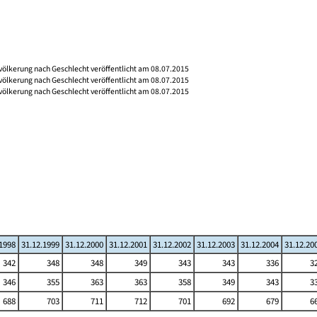
völkerung nach Geschlecht veröffentlicht am 08.07.2015
völkerung nach Geschlecht veröffentlicht am 08.07.2015
völkerung nach Geschlecht veröffentlicht am 08.07.2015
.1998
31.12.1999
31.12.2000
31.12.2001
31.12.2002
31.12.2003
31.12.2004
31.12.20
342
348
348
349
343
343
336
3
346
355
363
363
358
349
343
3
688
703
711
712
701
692
679
6