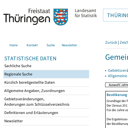
THÜRIN
Zurück
|
Zeic
Home
Kontakt
Suche
Newsletter
Gemein
STATISTISCHE DATEN
Sachliche Suche
▸
Gebietsver
Regionale Suche
▸
Allgemeine
Kürzlich bereitgestellte Daten
Allgemeine Angaben, Zuordnungen
Bevölkerung 
Gebietsveränderungen,
Grundlage der F
Änderungen zum Schlüsselverzeichnis
Der Zensus 2011
Für die Jahre v
Definitionen und Erläuterungen
Die Ergebnisse 
Newsletter
der Bevölkerung