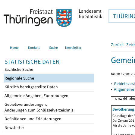
THÜRIN
Zurück
|
Zeic
Home
Kontakt
Suche
Newsletter
Gemei
STATISTISCHE DATEN
Sachliche Suche
bis 30.12.2012 
Regionale Suche
▸
Gebietsver
Kürzlich bereitgestellte Daten
▸
Allgemeine
Allgemeine Angaben, Zuordnungen
Gebietsveränderungen,
Bevölkerung 
Änderungen zum Schlüsselverzeichnis
Grundlage der F
Definitionen und Erläuterungen
Der Zensus 2011
Für die Jahre v
Newsletter