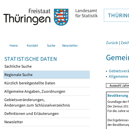
THÜRIN
Zurück
|
Zeic
Home
Kontakt
Suche
Newsletter
Gemein
STATISTISCHE DATEN
Sachliche Suche
▸
Gebietsver
Regionale Suche
▸
Allgemeine
Kürzlich bereitgestellte Daten
Allgemeine Angaben, Zuordnungen
Bevölkerung 
Gebietsveränderungen,
Grundlage der F
Änderungen zum Schlüsselverzeichnis
Der Zensus 2011
Für die Jahre v
Definitionen und Erläuterungen
Die Ergebnisse 
Newsletter
der Bevölkerung