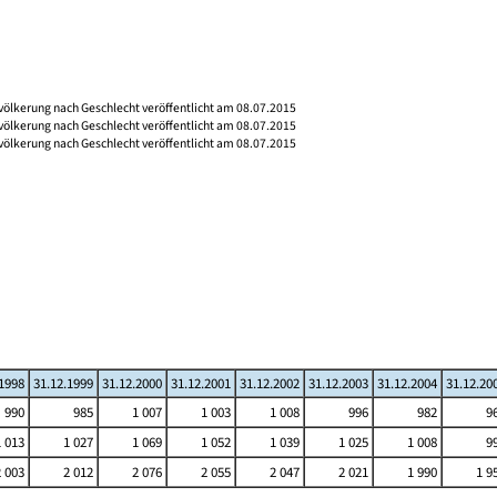
völkerung nach Geschlecht veröffentlicht am 08.07.2015
völkerung nach Geschlecht veröffentlicht am 08.07.2015
völkerung nach Geschlecht veröffentlicht am 08.07.2015
.1998
31.12.1999
31.12.2000
31.12.2001
31.12.2002
31.12.2003
31.12.2004
31.12.20
990
985
1 007
1 003
1 008
996
982
9
1 013
1 027
1 069
1 052
1 039
1 025
1 008
9
2 003
2 012
2 076
2 055
2 047
2 021
1 990
1 9