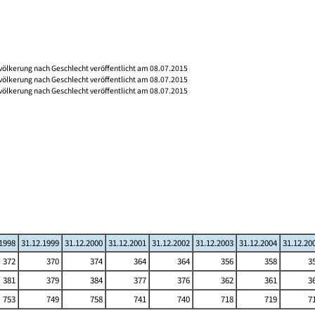
völkerung nach Geschlecht veröffentlicht am 08.07.2015
völkerung nach Geschlecht veröffentlicht am 08.07.2015
völkerung nach Geschlecht veröffentlicht am 08.07.2015
.1998
31.12.1999
31.12.2000
31.12.2001
31.12.2002
31.12.2003
31.12.2004
31.12.20
372
370
374
364
364
356
358
3
381
379
384
377
376
362
361
3
753
749
758
741
740
718
719
7