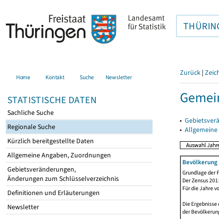
THÜRIN
Zurück
|
Zeic
Home
Kontakt
Suche
Newsletter
Gemein
STATISTISCHE DATEN
Sachliche Suche
▸
Gebietsver
Regionale Suche
▸
Allgemeine
Kürzlich bereitgestellte Daten
Allgemeine Angaben, Zuordnungen
Bevölkerung 
Gebietsveränderungen,
Grundlage der F
Änderungen zum Schlüsselverzeichnis
Der Zensus 2011
Für die Jahre v
Definitionen und Erläuterungen
Die Ergebnisse 
Newsletter
der Bevölkerung