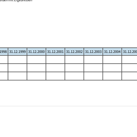
wurden mit Ergebnissen
.1998
31.12.1999
31.12.2000
31.12.2001
31.12.2002
31.12.2003
31.12.2004
31.12.20