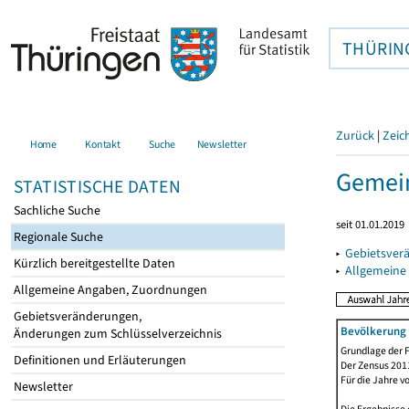
THÜRIN
Zurück
|
Zeic
Home
Kontakt
Suche
Newsletter
Gemein
STATISTISCHE DATEN
Sachliche Suche
seit 01.01.2019
Regionale Suche
▸
Gebietsver
Kürzlich bereitgestellte Daten
▸
Allgemeine
Allgemeine Angaben, Zuordnungen
Gebietsveränderungen,
Bevölkerung 
Änderungen zum Schlüsselverzeichnis
Grundlage der F
Definitionen und Erläuterungen
Der Zensus 2011
Für die Jahre v
Newsletter