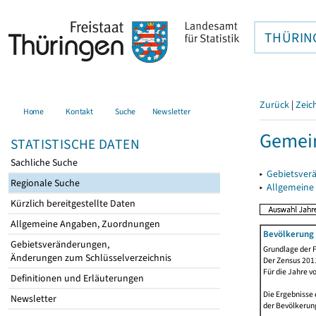
THÜRIN
Zurück
|
Zeic
Home
Kontakt
Suche
Newsletter
Gemein
STATISTISCHE DATEN
Sachliche Suche
▸
Gebietsver
Regionale Suche
▸
Allgemeine
Kürzlich bereitgestellte Daten
Allgemeine Angaben, Zuordnungen
Bevölkerung 
Gebietsveränderungen,
Grundlage der F
Änderungen zum Schlüsselverzeichnis
Der Zensus 2011
Für die Jahre v
Definitionen und Erläuterungen
Die Ergebnisse 
Newsletter
der Bevölkerung