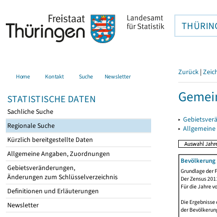
THÜRIN
Zurück
|
Zeic
Home
Kontakt
Suche
Newsletter
Gemei
STATISTISCHE DATEN
Sachliche Suche
▸
Gebietsver
Regionale Suche
▸
Allgemeine
Kürzlich bereitgestellte Daten
Allgemeine Angaben, Zuordnungen
Bevölkerung 
Gebietsveränderungen,
Grundlage der F
Änderungen zum Schlüsselverzeichnis
Der Zensus 2011
Für die Jahre v
Definitionen und Erläuterungen
Die Ergebnisse 
Newsletter
der Bevölkerung