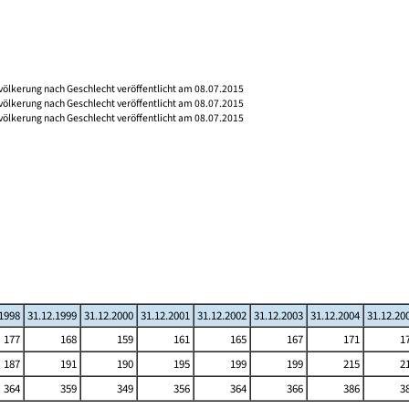
völkerung nach Geschlecht veröffentlicht am 08.07.2015
völkerung nach Geschlecht veröffentlicht am 08.07.2015
völkerung nach Geschlecht veröffentlicht am 08.07.2015
.1998
31.12.1999
31.12.2000
31.12.2001
31.12.2002
31.12.2003
31.12.2004
31.12.20
177
168
159
161
165
167
171
1
187
191
190
195
199
199
215
2
364
359
349
356
364
366
386
3